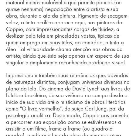
material menos maleável e que permite poucas (ou
quase nenhuma) negociação entre o artista e sua
obra, durante o ato da pintura. Pigmento de secagem
veloz, a tinta acrílica aparece aqui, nas pinturas de
Coppio, com impressionantes cargas de fluidez, a
deslizar pela tela em pinceladas vastas, típicas de
quem emprega em suas telas, ao contrário, a tinta a
óleo. Tal virtuosidade chama atenção nas obras da
artista, ainda que esta seja apenas um aspecto de sua
singular e amplamente reconhecida produção visual.
Impressionam também suas referências que, advindas
de naturezas distintas, conjugam universos diversos no
plano da tela. Do cinema de David Lynch aos livros de
folclore brasileiro, de sua vivência no campo desde o
início de sua vida até o misticismo de obras literárias
como "O livro vermelho", do suíço Carl Jung, pai da
psicologia analítica. Deste modo, Coppio nos convida
a percorrer sua exposição como se estivéssemos a
assistir a um filme, frame a frame (ou quadro a
quadro), ainda que fuja da ideia de uma narrativa