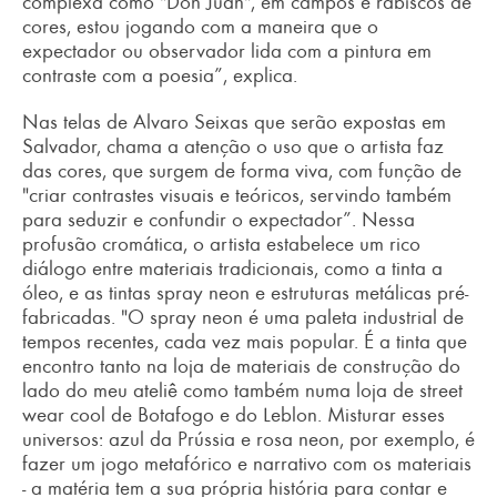
complexa como "Don Juan", em campos e rabiscos de
cores, estou jogando com a maneira que o
expectador ou observador lida com a pintura em
contraste com a poesia”, explica.
Nas telas de Alvaro Seixas que serão expostas em
Salvador, chama a atenção o uso que o artista faz
das cores, que surgem de forma viva, com função de
"criar contrastes visuais e teóricos, servindo também
para seduzir e confundir o expectador”. Nessa
profusão cromática, o artista estabelece um rico
diálogo entre materiais tradicionais, como a tinta a
óleo, e as tintas spray neon e estruturas metálicas pré-
fabricadas. "O spray neon é uma paleta industrial de
tempos recentes, cada vez mais popular. É a tinta que
encontro tanto na loja de materiais de construção do
lado do meu ateliê como também numa loja de street
wear cool de Botafogo e do Leblon. Misturar esses
universos: azul da Prússia e rosa neon, por exemplo, é
fazer um jogo metafórico e narrativo com os materiais
- a matéria tem a sua própria história para contar e