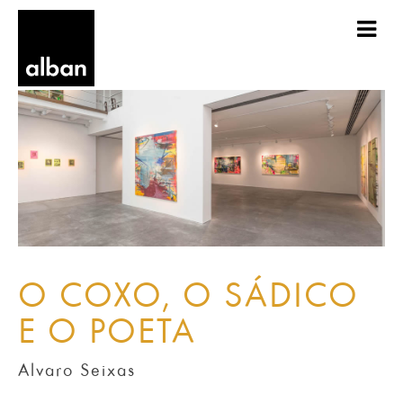
O COXO, O SÁDICO
E O POETA
Alvaro Seixas