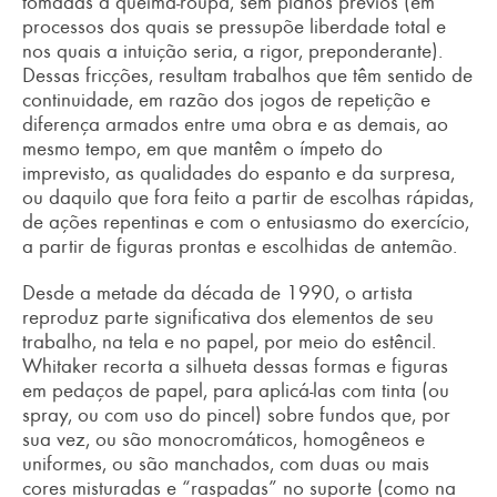
tomadas à queima-roupa, sem planos prévios (em
processos dos quais se pressupõe liberdade total e
nos quais a intuição seria, a rigor, preponderante).
Dessas fricções, resultam trabalhos que têm sentido de
continuidade, em razão dos jogos de repetição e
diferença armados entre uma obra e as demais, ao
mesmo tempo, em que mantêm o ímpeto do
imprevisto, as qualidades do espanto e da surpresa,
ou daquilo que fora feito a partir de escolhas rápidas,
de ações repentinas e com o entusiasmo do exercício,
a partir de figuras prontas e escolhidas de antemão.
Desde a metade da década de 1990, o artista
reproduz parte significativa dos elementos de seu
trabalho, na tela e no papel, por meio do estêncil.
Whitaker recorta a silhueta dessas formas e figuras
em pedaços de papel, para aplicá-las com tinta (ou
spray, ou com uso do pincel) sobre fundos que, por
sua vez, ou são monocromáticos, homogêneos e
uniformes, ou são manchados, com duas ou mais
cores misturadas e “raspadas” no suporte (como na